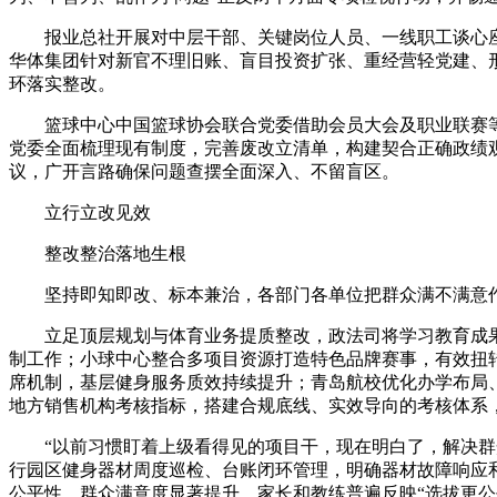
报业总社开展对中层干部、关键岗位人员、一线职工谈心座谈
华体集团针对新官不理旧账、盲目投资扩张、重经营轻党建、
环落实整改。
篮球中心中国篮球协会联合党委借助会员大会及职业联赛等
党委全面梳理现有制度，完善废改立清单，构建契合正确政绩
议，广开言路确保问题查摆全面深入、不留盲区。
立行立改见效
整改整治落地生根
坚持即知即改、标本兼治，各部门各单位把群众满不满意作
立足顶层规划与体育业务提质整改，政法司将学习教育成果融
制工作；小球中心整合多项目资源打造特色品牌赛事，有效扭
席机制，基层健身服务质效持续提升；青岛航校优化办学布局
地方销售机构考核指标，搭建合规底线、实效导向的考核体系，
“以前习惯盯着上级看得见的项目干，现在明白了，解决群众
行园区健身器材周度巡检、台账闭环管理，明确器材故障响应
公平性、群众满意度显著提升，家长和教练普遍反映“选拔更公