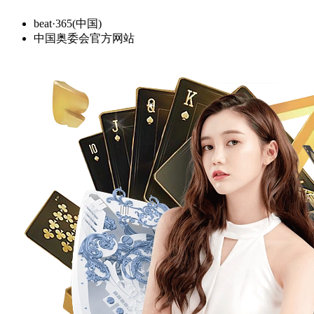
beat·365(中国)
中国奥委会官方网站