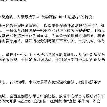
施教，大家形成了从“被动灌输”向“主动思考”的转变。
员轮流开展微党课宣讲，以常态化深学拧紧思想“总开关”。机
得，开展体育领域党员干部树立和践行正确政绩观研究，不断提
运动员和教练员强化为国而战、为国争光的担当拼搏精神。科研
导向贯穿始终。湛江潜校分别与湛江市直机关、医疗机构、体育
。举摔柔中心赴全面从严治党警示教育基地，党员干部深受触
本的政绩观。中国足协组织党员、干部深入学习中央层面正反两
。
责、行业治理、事业发展重点领域深挖症结，做到问题不遮
域，全面查摆履职尽责中的短板。航管中心举办专题研讨剖析
大开展“锚定党代会战略·一抓到底”和“查摆‘不作为、不会