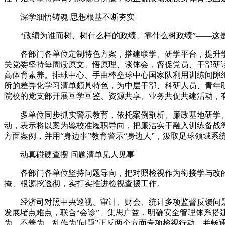
深学细悟铸魂 思想根基不断夯实
“政绩为谁而树、树什么样的政绩、靠什么树政绩”——这是
各部门各单位定制特色方案，搭建联学、研学平台，提升学习
关党委坚持每周读原文、悟原理、谈体会，督促党员、干部研
高体育素养。排球中心、手曲棒垒球中心国家队利用训练间隙
所的差异化学习清单颇具特色，为中层干部、科研人员、青年
院校的党支部开展互学互鉴、资源共享、业务共促共建活动，
多单位同步抓实警示教育，依托案例剖析、廉政基地研学、
动，表示将以案为鉴校准履职导向，把廉洁实干融入训练备战
方面案例，并用“身边事”教育警示“身边人”，汲取足球领域系
动真碰硬查摆 问题清单见人见事
各部门各单位坚持问题导向，把对照检视作为衔接学与改的
掩、根源挖透彻，实打实推进检视查摆工作。
经济司对照中央巡视、审计、财会、统计多项监督反馈问题
发展堵点难点，联合“会诊”、集思广益，明确安全管理体系搭
为、不善为、乱作为’问题”正反两个方面专项检视行动，并畅