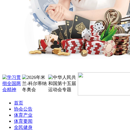
首页
协会公告
体育产业
体育要闻
全民健身