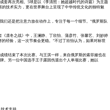
成套再次亮相。5球是以《李清照：她超越时代的诗篇》为主题
湛的技术实力，更在世界舞台上呈现了中华传统文化的独特魅
：“我们还是把注意力放在动作上，专注于每一个细节。”俄罗斯队
套《凛冬之战》中，王澜静、丁欣怡、蒲彦竹、张馨艺、刘妙婷
比赛的经验，这一次节奏会更稳。”不过丁欣怡认为，如果对标世
的成绩结束了本次比赛。与王淇一样，来自俄罗斯的索菲娅也在
铜牌。另一位中国选手王子露因伤退出个人单项比赛，她以
作及技术支持