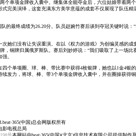
两个单项金牌收入囊中。继集体全能夺金后，六位姑娘带着两个
形式完美演绎，这套充满东方美学意蕴的成套不仅展现了队伍精
队的最终成绩为26.20分。队员赵婉竹赛后谈到夺冠关键时说
次她们没有让失误重演。在以《权力的游戏》为创编灵感的成
获得金牌，铜牌归属俄罗斯队。赛后刘妙婷说：“我们吸取了上一场
加强。
四个单项圈、球、棒、带比赛中获得4枚银牌，她也以1金4银
持续发力，将球、棒、带3个单项金牌收入囊中，并在圈操获得
d.
beat·365(中国)总会网版权所有
播电影电视总局
198号
本网站由beat·365(中国)(北京)信息技术有限公司提供制