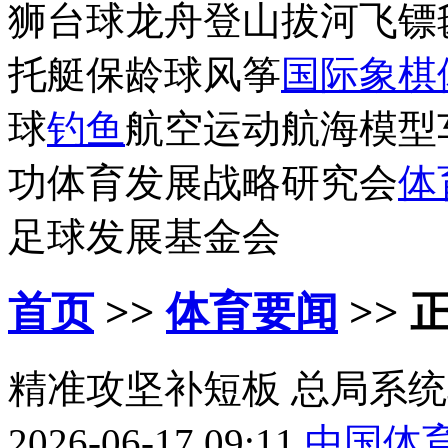
狮台球龙舟登山拔河飞镖
托艇保龄球风筝
国际象棋
球
钓鱼
航空运动航海模型
功体育发展战略研究会
体
足球发展基金会
首页
>>
体育要闻
>> 
精准攻坚补短板 总局系统
2026-06-17 09:11
中国体