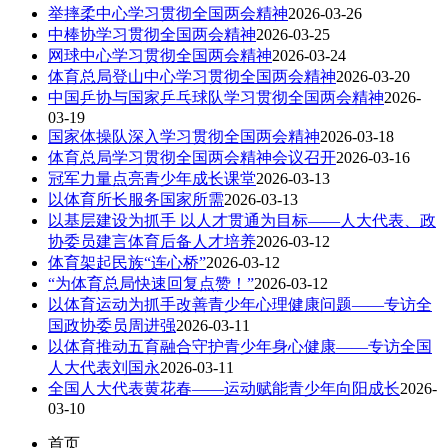
举摔柔中心学习贯彻全国两会精神
2026-03-26
中棒协学习贯彻全国两会精神
2026-03-25
网球中心学习贯彻全国两会精神
2026-03-24
体育总局登山中心学习贯彻全国两会精神
2026-03-20
中国乒协与国家乒乓球队学习贯彻全国两会精神
2026-
03-19
国家体操队深入学习贯彻全国两会精神
2026-03-18
体育总局学习贯彻全国两会精神会议召开
2026-03-16
冠军力量点亮青少年成长课堂
2026-03-13
以体育所长服务国家所需
2026-03-13
以基层建设为抓手 以人才贯通为目标——人大代表、政
协委员建言体育后备人才培养
2026-03-12
体育架起民族“连心桥”
2026-03-12
“为体育总局快速回复点赞！”
2026-03-12
以体育运动为抓手改善青少年心理健康问题——专访全
国政协委员周进强
2026-03-11
以体育推动五育融合守护青少年身心健康——专访全国
人大代表刘国永
2026-03-11
全国人大代表黄花春——运动赋能青少年向阳成长
2026-
03-10
首页