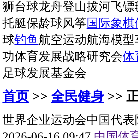
狮台球龙舟登山拔河飞镖
托艇保龄球风筝
国际象棋
球
钓鱼
航空运动航海模型
功体育发展战略研究会
体
足球发展基金会
首页
>>
全民健身
>> 
世界企业运动会中国代表
2026-06-16 09:47
中国体