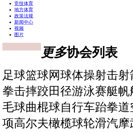
竞技体育
地方体育
政策法规
新闻中心
视频
图片
更多
协会列表
足球篮球网球体操射击射
拳击摔跤田径游泳赛艇帆
毛球曲棍球自行车跆拳道
项高尔夫橄榄球轮滑汽摩