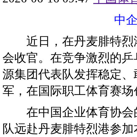
中
近日，在丹麦腓特烈港
会收官。在竞争激烈的乒
源集团代表队发挥稳定、
军，在国际职工体育赛场
在中国企业体育协会的
队远赴丹麦腓特烈港参加